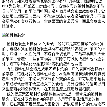
的材質，如果發現塑料包裝盒上標有“1"的字樣，就說明它是
PET聚對苯二甲酸乙二醇酯材質，這種材質的塑料包裝盒不能
長時間使用，如果使用時間超過10個月就會產生致癌物質，它
在使用以后要及時丟棄，不能存放過冷或者過熱的食品，不然
容易導致有害物質析出，會讓里面的食品受損，而且會危害人
體健康。
塑料包裝盒上標有”2“的時候，說明它是高密度聚乙烯材質
的，這種材質的塑料包裝盒具有不易清洗和容易滋生細菌的特
點，它適合一次性使用，不適合重復使用，不然容易滋生大量
的細菌，會產生一些有害物質，它除了可以制成塑料包裝盒以
外，還可以制成化妝品瓶和沐浴乳的塑料包裝瓶。
有些塑料包裝盒還是聚氯乙烯材質的，它的表面都會標有3
的字樣，這種材質的塑料包裝盒，在遇到高溫和油脂以后容易
產生有害物質，不適合用來制作外賣的餐盒，它可以用來包裝
水果或者禽蛋等不會直接入口的食物，另外這種材質還可以用
來生產雨衣和塑料玩具，在工業生產上應用范圍很廣。
低的密度聚乙烯材質的裝料包裝盒也是一種常見的塑料包
裝盒，它在外表會包有4的字樣，多用于日常生活用品的包
裝，它在高溫下容易產生有害物質，所以這種材質的包裝盒不