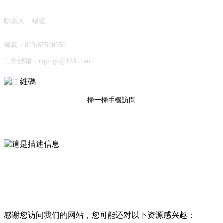
聯系人：楊
總
傳真：023-65500950
工作郵箱：
cqjinge@163.com
掃一掃手機訪問
Copyright ? 重慶市金戈包裝制品有限公司
渝ICP備2021000645號
網站建設：
中企動力
重慶
渝公網安備 50010602502702號
Copyright ? 重慶市金戈包裝制品有限公司
渝ICP備2021000645號
網站建設：中企動力
重慶
感谢您访问我们的网站，您可能还对以下资源感兴趣：