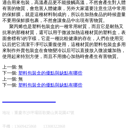
適合用來包裝，高溫產品更不能接觸高溫，不然會產生對人體
有害的物質，會危害人體健康，另外大家還要注意生活中常用
的保鮮膜，就是這種材料制成的，所以在加熱食品的時候盡量
不要用保鮮膜包裹，不然會讓食品中出現有害物質。
聚丙烯也是塑料包裝盒的一種常用材質，而且它是耐熱又
抗寒的那種材質，還可以用于微波加熱這種材質的塑料盒，表
面會標有5的字樣，它是一種比較健康的存在，人們在使用完
以后把它清潔干凈可以重復使用，這種材質的塑料包裝盒多用
來制作外賣包裝盒在食物變冷以后可以直接放入微波爐加熱，
使用起來特別方便，而且不用擔心加熱時會產生有害物質。
上一個
:
無
下一個
:
塑料包裝盒的優點與缺點有哪些
上一個
:
無
下一個
:
塑料包裝盒的優點與缺點有哪些
023-65502498
地址：重慶市沙坪壩區歌樂山黃花園47號
手機：
13609425868
13308322868